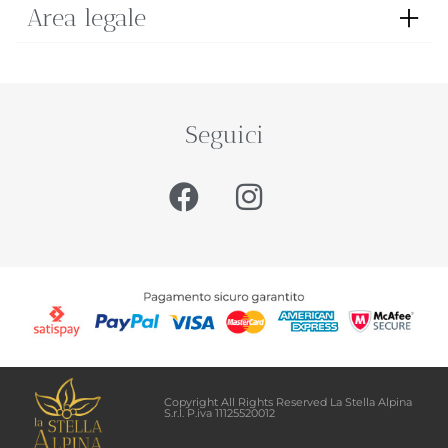
Area legale
Seguici
Copyright All Rights Reserved La Stella Alpina
S.r.l. P.iva 11125520012