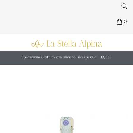
0
Spedizione Gratuita con almeno una spesa di 119,90€