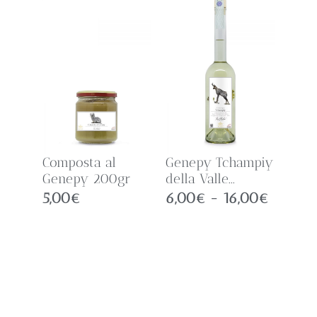
Composta al
Genepy Tchampiy
Genepy 200gr
della Valle...
5,00
€
6,00
€
-
16,00
€