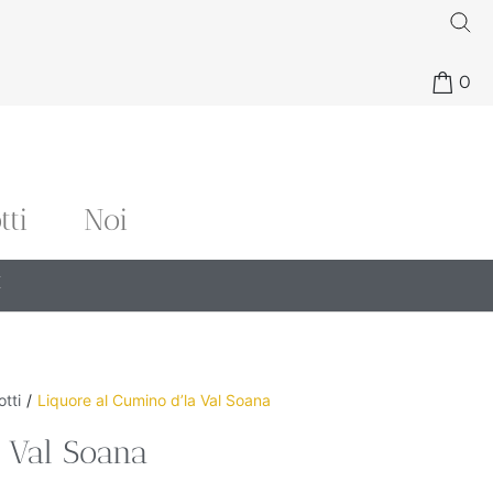
0
tti
Noi
€
tti
/
Liquore al Cumino d’la Val Soana
a Val Soana