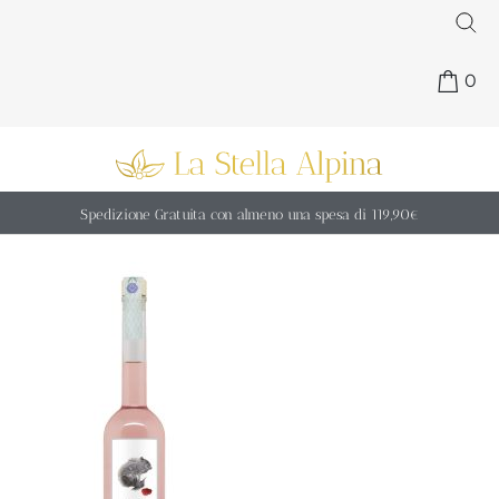
0
Spedizione Gratuita con almeno una spesa di 119,90€