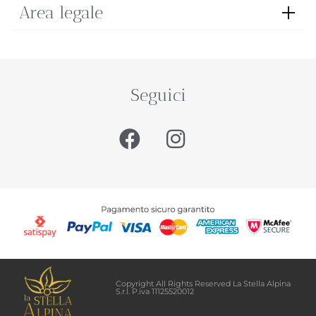
Area legale
Seguici
Copyright All Rights Reserved La Stella Alpina
S.r.l. P.iva 11125520012