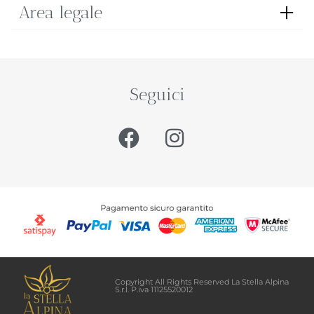
Area legale
Seguici
Copyright All Rights Reserved La Stella Alpina
S.r.l. P.iva 11125520012