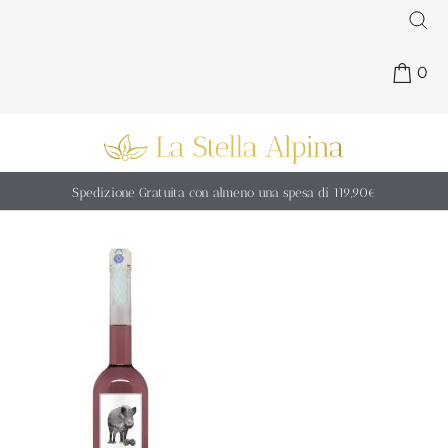
0
Spedizione Gratuita con almeno una spesa di 119,90€