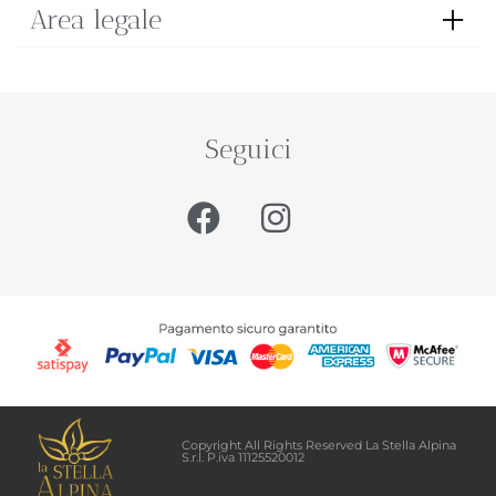
Area legale
Seguici
Copyright All Rights Reserved La Stella Alpina
S.r.l. P.iva 11125520012