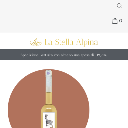
0
Spedizione Gratuita con almeno una spesa di 119,90€