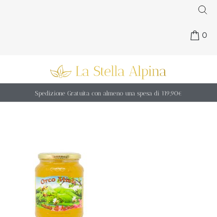
0
Spedizione Gratuita con almeno una spesa di 119,90€