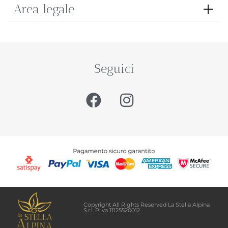
Area legale
Seguici
Copyright All Rights Reserved La Stella Alpina
S.r.l. P.iva 11125520012