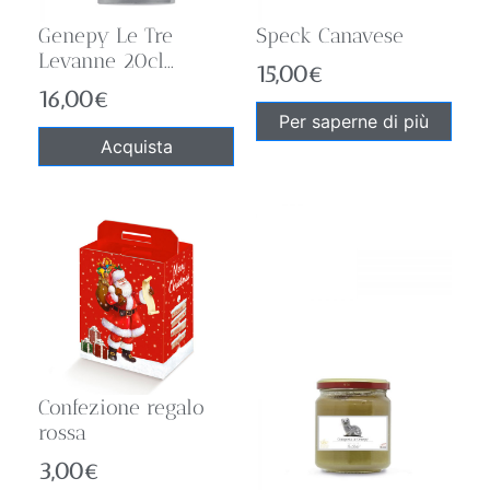
Genepy Le Tre
Speck Canavese
Levanne 20cl...
15,00
€
16,00
€
Per saperne di più
Acquista
Confezione regalo
rossa
3,00
€