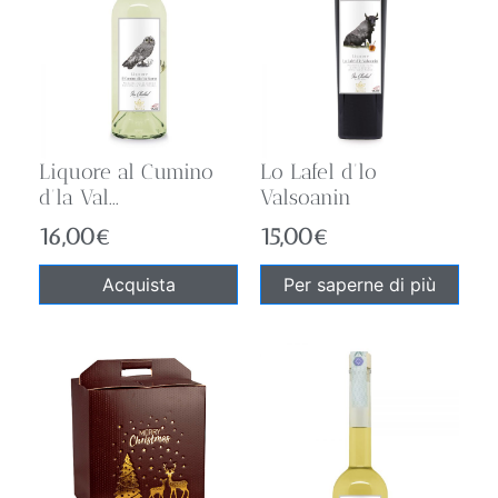
Liquore al Cumino
Lo Lafel d’lo
d’la Val...
Valsoanin
16,00
€
15,00
€
Acquista
Per saperne di più