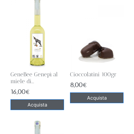
GeneBee Genepì al
Cioccolatini 100gr
miele di...
8,00
€
16,00
€
Acquista
Acquista