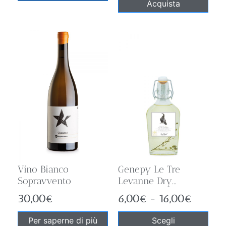
Acquista
Vino Bianco
Genepy Le Tre
Sopravvento
Levanne Dry...
30,00
€
6,00
€
-
16,00
€
Per saperne di più
Scegli