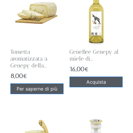
Tometta
GeneBee Genepy al
aromatizzata a
miele di...
Genepy della...
16,00
€
8,00
€
Acquista
Per saperne di più