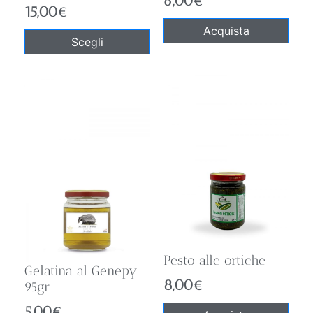
6,00
€
15,00
€
Acquista
Scegli
Pesto alle ortiche
Gelatina al Genepy
8,00
€
95gr
5,00
€