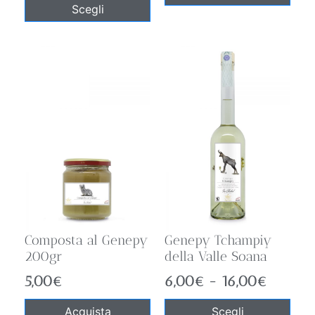
Scegli
Composta al Genepy
Genepy Tchampiy
200gr
della Valle Soana
5,00
€
6,00
€
-
16,00
€
Acquista
Scegli