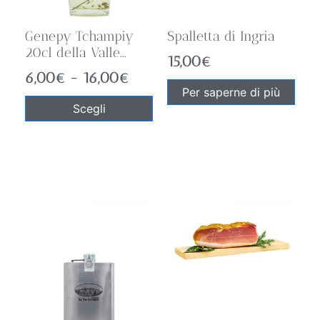
Genepy Tchampiy
Spalletta di Ingria
20cl della Valle...
15,00
€
6,00
€
-
16,00
€
Per saperne di più
Scegli