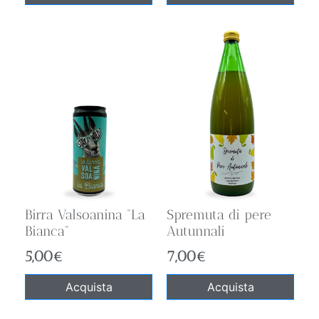
Birra Valsoanina “La
Spremuta di pere
Bianca”
Autunnali
5,00
€
7,00
€
Acquista
Acquista