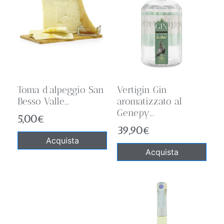
Toma d’alpeggio San
Vertigin Gin
Besso Valle...
aromatizzato al
Genepy...
5,00
€
39,90
€
Acquista
Acquista