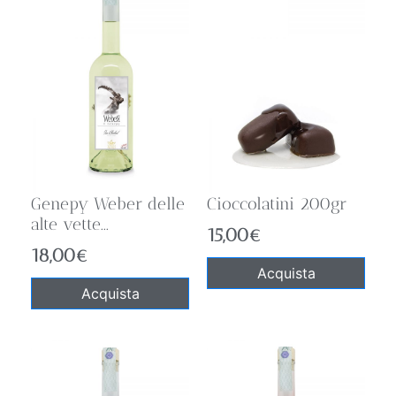
Genepy Weber delle
Cioccolatini 200gr
alte vette...
15,00
€
18,00
€
Acquista
Acquista