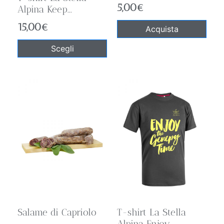
5,00
€
Alpina Keep...
15,00
€
Acquista
Scegli
Salame di Capriolo
T-shirt La Stella
Alpina Enjoy...