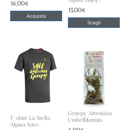
16,00
€
15,00
€
Acquista
Scegli
Genepy Artemisia
T-shirt La Stella
Umbelliformis
Alpina Save...