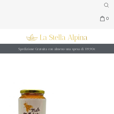
0
Spedizione Gratuita con almeno una spesa di 119,90€