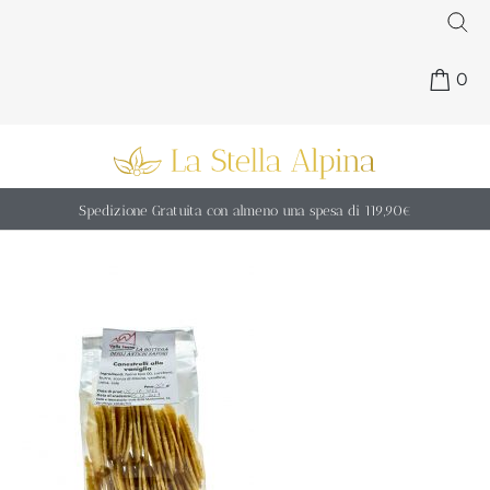
0
Spedizione Gratuita con almeno una spesa di 119,90€