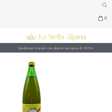
0
Spedizione Gratuita con almeno una spesa di 119,90€