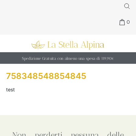
0
Spedizione Gratuita con almeno una spesa di 119,90€
758348548854845
test
Non perderti nessuna delle