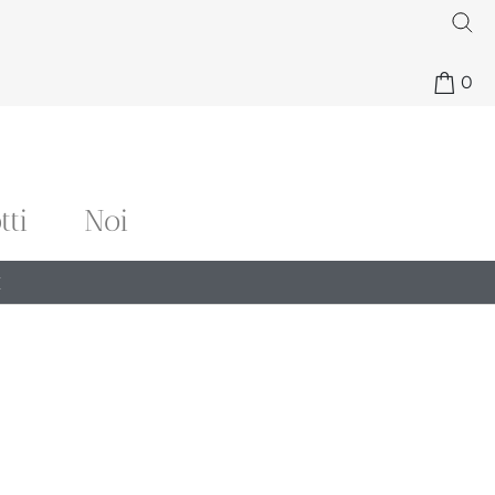
0
tti
Noi
€