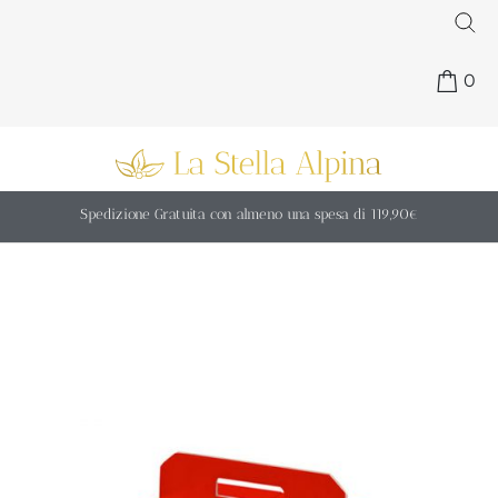
0
Spedizione Gratuita con almeno una spesa di 119,90€