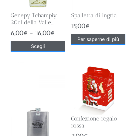
Genepy Tchampiy
Spalletta di Ingria
20cl della Valle...
15,00
€
6,00
€
-
16,00
€
Per saperne di più
Scegli
Confezione regalo
rossa