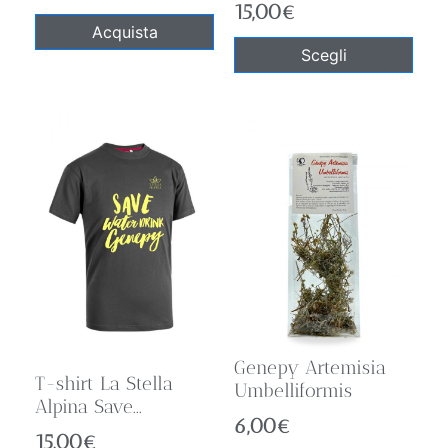
15,00
€
Acquista
Scegli
Genepy Artemisia
T-shirt La Stella
Umbelliformis
Alpina Save...
6,00
€
15,00
€