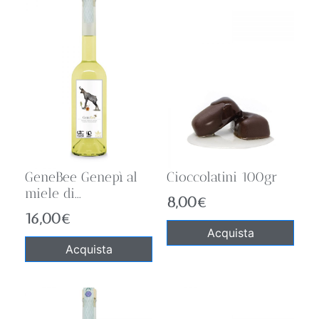
GeneBee Genepì al
Cioccolatini 100gr
miele di...
8,00
€
16,00
€
Acquista
Acquista