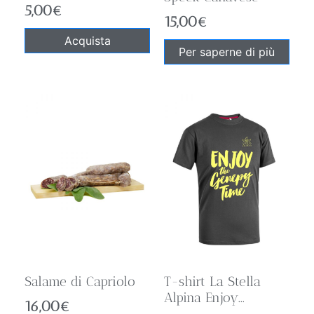
5,00
€
15,00
€
Acquista
Per saperne di più
Salame di Capriolo
T-shirt La Stella
Alpina Enjoy...
16,00
€