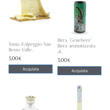
Birra “Genebeer”
Toma d’alpeggio San
Birra aromatizzata
Besso Valle...
al...
5,00
€
5,00
€
Acquista
Acquista