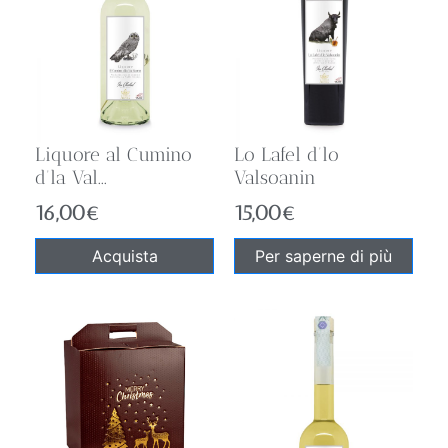
Liquore al Cumino
Lo Lafel d’lo
d’la Val...
Valsoanin
16,00
€
15,00
€
Acquista
Per saperne di più