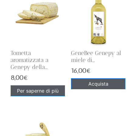
Tometta
GeneBee Genepy al
aromatizzata a
miele di...
Genepy della...
16,00
€
8,00
€
Acquista
Per saperne di più