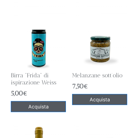
Birra “Frida” di
Melanzane sott’olio
ispirazione Weiss
7,50
€
5,00
€
Acquista
Acquista