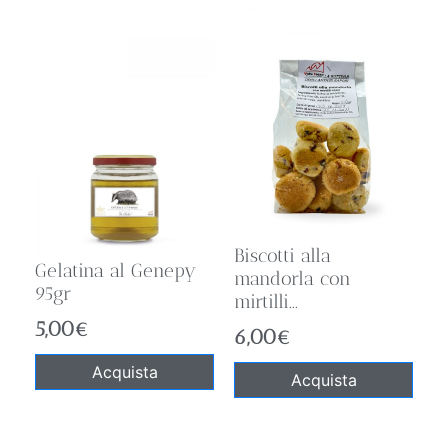
Biscotti alla
Gelatina al Genepy
mandorla con
95gr
mirtilli...
5,00
€
6,00
€
Acquista
Acquista