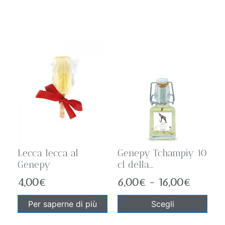
Lecca lecca al
Genepy Tchampiy 10
Genepy
cl della...
4,00
€
6,00
€
-
16,00
€
Per saperne di più
Scegli