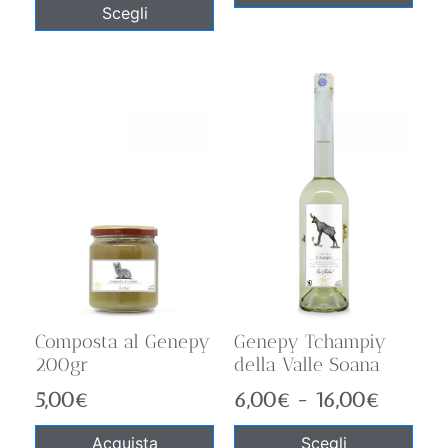
Scegli
Composta al Genepy
Genepy Tchampiy
200gr
della Valle Soana
5,00
€
6,00
€
-
16,00
€
Acquista
Scegli