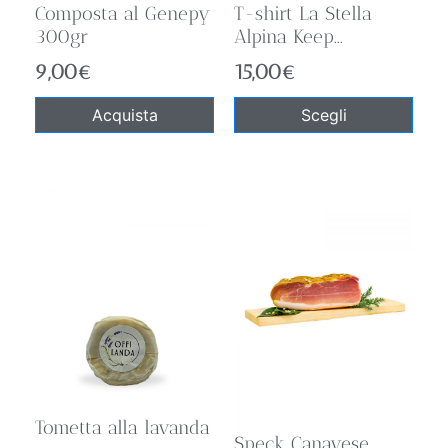
Composta al Genepy
T-shirt La Stella
300gr
Alpina Keep...
9,00
€
15,00
€
Acquista
Scegli
Tometta alla lavanda
Speck Canavese