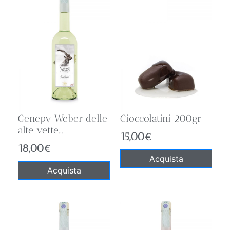
Genepy Weber delle
Cioccolatini 200gr
alte vette...
15,00
€
18,00
€
Acquista
Acquista