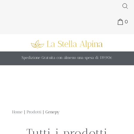
0
Spedizione Gratuita con almeno una spesa di 119,90€
|
|
Home
Prodotti
Genepy
Tutti i prodotti